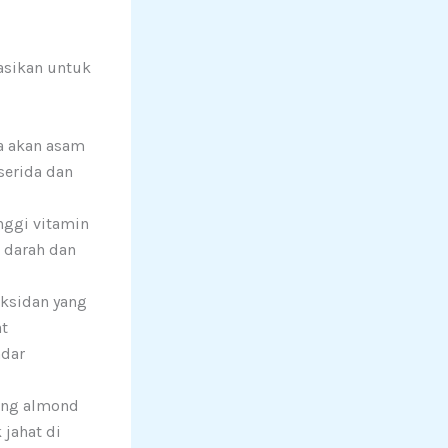
asikan untuk
a akan asam
serida dan
nggi vitamin
 darah dan
oksidan yang
at
adar
ang almond
jahat di