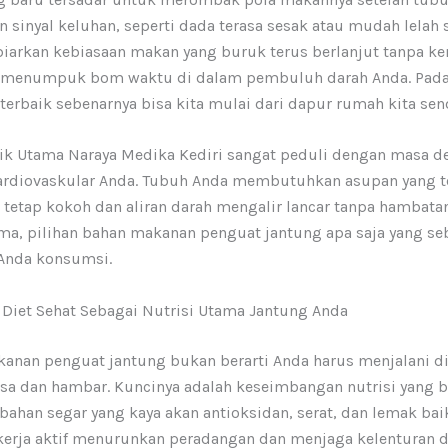
sinyal keluhan, seperti dada terasa sesak atau mudah lelah s
iarkan kebiasaan makan yang buruk terus berlanjut tanpa ke
 menumpuk bom waktu di dalam pembuluh darah Anda. Pada
erbaik sebenarnya bisa kita mulai dari dapur rumah kita send
nik Utama Naraya Medika Kediri sangat peduli dengan masa d
ardiovaskular Anda. Tubuh Anda membutuhkan asupan yang t
 tetap kokoh dan aliran darah mengalir lancar tanpa hambatan
ma, pilihan bahan makanan penguat jantung apa saja yang se
 Anda konsumsi.
Diet Sehat Sebagai Nutrisi Utama Jantung Anda
anan penguat jantung bukan berarti Anda harus menjalani di
sa dan hambar. Kuncinya adalah keseimbangan nutrisi yang 
ahan segar yang kaya akan antioksidan, serat, dan lemak baik
ekerja aktif menurunkan peradangan dan menjaga kelenturan 