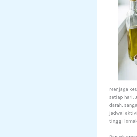
Menjaga kese
setiap hari
darah, sanga
jadwal aktiv
tinggi lemak
Banyak oran