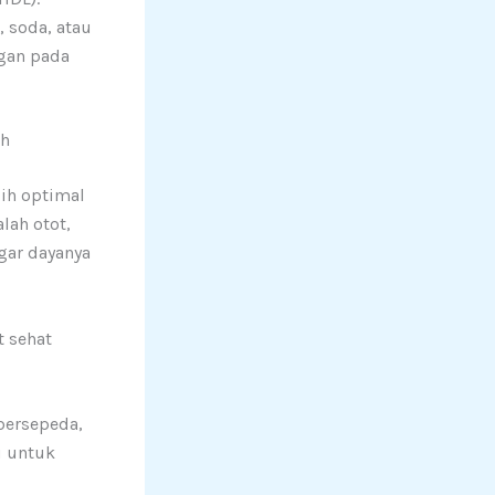
 soda, atau
ngan pada
ah
ih optimal
lah otot,
gar dayanya
t sehat
bersepeda,
u untuk