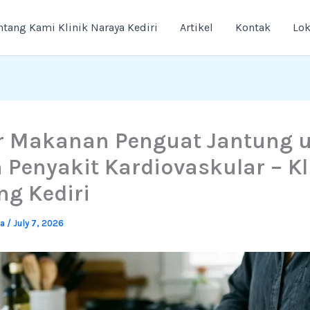
ntang Kami Klinik Naraya Kediri
Artikel
Kontak
Lok
r Makanan Penguat Jantung 
 Penyakit Kardiovaskular – Kl
ng Kediri
ya
/
July 7, 2026