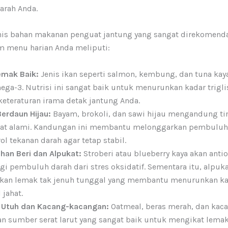
rah Anda.
nis bahan makanan penguat jantung yang sangat direkomend
 menu harian Anda meliputi:
emak Baik:
Jenis ikan seperti salmon, kembung, dan tuna kay
ga-3. Nutrisi ini sangat baik untuk menurunkan kadar trigli
eteraturan irama detak jantung Anda.
erdaun Hijau:
Bayam, brokoli, dan sawi hijau mengandung ti
trat alami. Kandungan ini membantu melonggarkan pembuluh
l tekanan darah agar tetap stabil.
han Beri dan Alpukat:
Stroberi atau blueberry kaya akan anti
i pembuluh darah dari stres oksidatif. Sementara itu, alpuk
kan lemak tak jenuh tunggal yang membantu menurunkan k
 jahat.
an Utuh dan Kacang-kacangan:
Oatmeal, beras merah, dan kac
 sumber serat larut yang sangat baik untuk mengikat lemak 