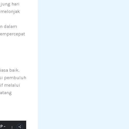
jung hari
 melonjak
an dalam
mempercepat
asa baik.
isi pembuluh
if melalui
datang