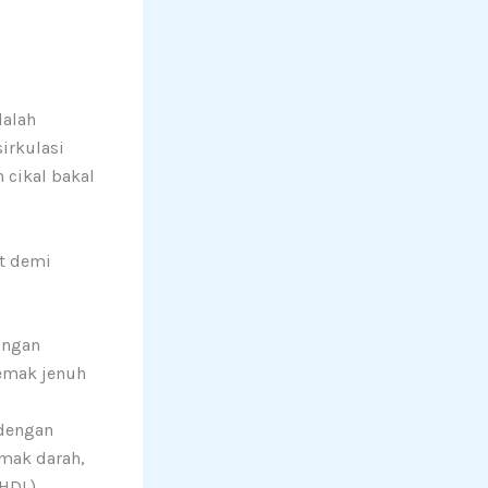
dalah
irkulasi
 cikal bakal
at demi
ongan
emak jenuh
dengan
mak darah,
HDL).