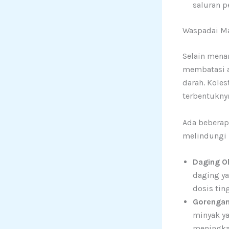
saluran p
Waspadai Ma
Selain menam
membatasi a
darah. Koles
terbentukny
Ada beberap
melindungi 
Daging O
daging y
dosis tin
Gorengan
minyak y
meningkat