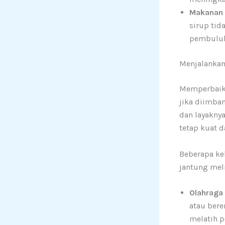
Makanan 
sirup tid
pembuluh
Menjalankan
Memperbaiki
jika diimban
dan layakny
tetap kuat d
Beberapa ke
jantung mel
Olahraga 
atau bere
melatih 