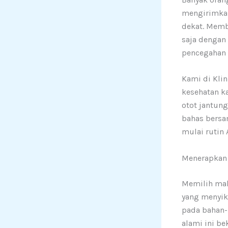
mengirimkan 
dekat. Memb
saja dengan
pencegahan t
Kami di Kli
kesehatan k
otot jantung
bahas bersa
mulai rutin
Menerapkan 
Memilih mak
yang menyik
pada bahan-b
alami ini b