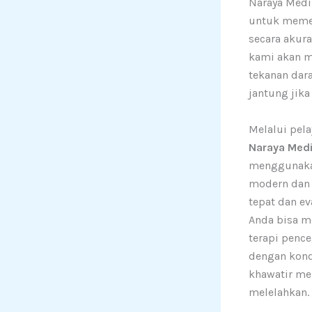
Naraya Medi
untuk memet
secara akura
kami akan m
tekanan dar
jantung jika
Melalui pel
Naraya Medi
menggunakan
modern dan 
tepat dan eva
Anda bisa m
terapi penc
dengan kondi
khawatir me
melelahkan.