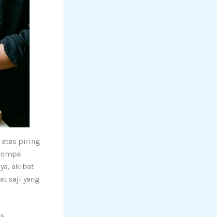
 atas piring
emompa
ya, akibat
at saji yang
uh