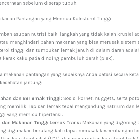
encernaan sebelum diserap tubuh.
kanan Pantangan yang Memicu Kolesterol Tinggi
bah asupan nutrisi baik, langkah yang tidak kalah krusial a
tau menghindari bahan makanan yang bisa merusak sistem s
terol tinggi dan tumpukan lemak jenuh di dalam darah adalah
a kerak kaku pada dinding pembuluh darah (plak).
a makanan pantangan yang sebaiknya Anda batasi secara ket
kesehatan jantung:
lahan dan Berlemak Tinggi:
Sosis, kornet, nuggets, serta pot
ang memiliki lapisan lemak tebal mengandung natrium dan l
ggi yang memicu hipertensi.
 dan Makanan Tinggi Lemak Trans:
Makanan yang digoreng 
ang digunakan berulang kali dapat merusak keseimbangan le
kan kolesterol jahat (LDL), dan menurunkan kolesterol baik (