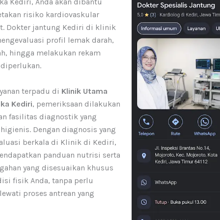
ka Kediri, Anda akan dibantu
akan risiko kardiovaskular
t. Dokter jantung Kediri di klinik
engevaluasi profil lemak darah,
ah, hingga melakukan rekam
 diperlukan.
ayanan terpadu di
Klinik Utama
ka Kediri
, pemeriksaan dilakukan
 fasilitas diagnostik yang
higienis. Dengan diagnosis yang
luasi berkala di Klinik di Kediri,
endapatkan panduan nutrisi serta
egahan yang disesuaikan khusus
si fisik Anda, tanpa perlu
lewati proses antrean yang