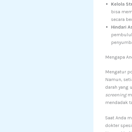
Kelola St
bisa mem
secara be
Hindari 
pembuluh
penyumba
Mengapa And
Mengatur pol
Namun, seti
darah yang u
screening
me
mendadak ta
Saat Anda 
dokter spesi