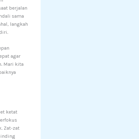
aat berjalan
ndali sama
hal, langkah
iri.
epan
epat agar
. Mari kita
baiknya
et ketat
berfokus
. Zat-zat
dinding