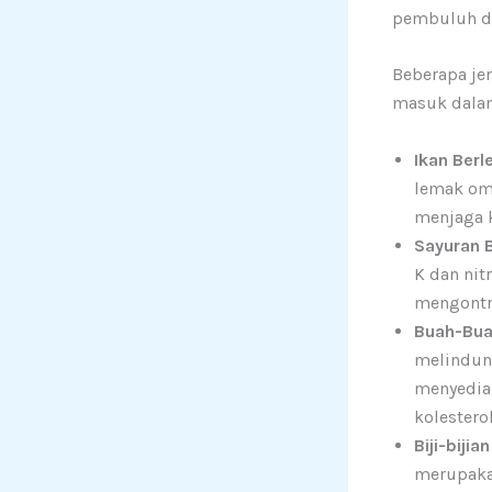
pembuluh da
Beberapa je
masuk dalam
Ikan Berl
lemak ome
menjaga k
Sayuran B
K dan ni
mengontro
Buah-Bua
melindung
menyedia
kolesterol
Biji-biji
merupakan