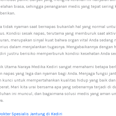
lelahan biasa, sehingga penanganan medis yang tepat sering k
berikan.
a tidak nyaman saat bernapas bukanlah hal yang normal untu
us. Kondisi sesak napas, terutama yang memburuk saat aktivi
iduran, merupakan sinyal kuat bahwa organ vital Anda sedang
rius dalam menjalankan tugasnya. Mengabaikannya dengan h
iri justru berisiko memperburuk kondisi kesehatan Anda seca
nik Utama Naraya Medika Kediri sangat memahami betapa ber
an napas yang lega dan nyaman bagi Anda. Menjaga fungsi jan
h kunci untuk mempertahankan kualitas hidup yang baik da
erat. Mari kita urai bersama apa yang sebenarnya terjadi di 
eluhan ini muncul, dan bagaimana solusi medis yang aman u
a.
okter Spesialis Jantung di Kediri