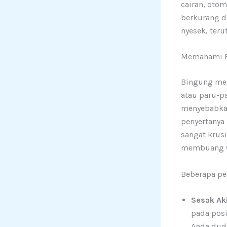
cairan, oto
berkurang d
nyesek, teru
Memahami Be
Bingung mem
atau paru-p
menyebabkan
penyertanya
sangat krusi
membuang 
Beberapa pe
Sesak Ak
pada posi
Anda dudu