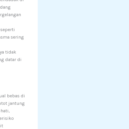
adang
ergelangan
 seperti
 asma sering
ya tidak
ng datar di
al bebas di
otot jantung
hati,
erisiko
it