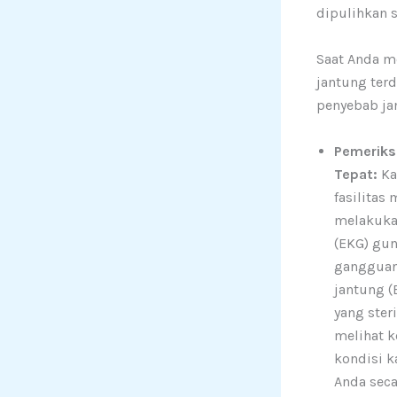
dipulihkan s
Saat Anda 
jantung ter
penyebab ja
Pemeriks
Tepat:
Ka
fasilitas
melakuka
(EKG) gu
gangguan 
jantung (
yang ster
melihat 
kondisi k
Anda seca