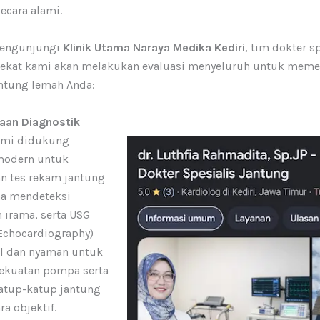
ecara alami.
mengunjungi
Klinik Utama Naraya Medika Kediri
, tim dokter s
dekat kami akan melakukan evaluasi menyeluruh untuk meme
ntung lemah Anda:
aan Diagnostik
mi didukung
 modern untuk
n tes rekam jantung
na mendeteksi
irama, serta USG
Echocardiography)
il dan nyaman untuk
kekuatan pompa serta
atup-katup jantung
ra objektif.