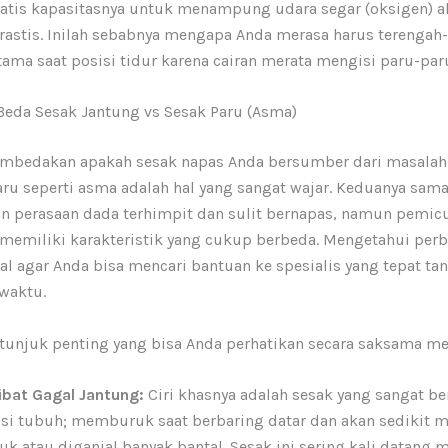
matis kapasitasnya untuk menampung udara segar (oksigen) a
rastis. Inilah sebabnya mengapa Anda merasa harus terengah
tama saat posisi tidur karena cairan merata mengisi paru-par
da Sesak Jantung vs Sesak Paru (Asma)
bedakan apakah sesak napas Anda bersumber dari masalah
aru seperti asma adalah hal yang sangat wajar. Keduanya sam
 perasaan dada terhimpit dan sulit bernapas, namun pemic
 memiliki karakteristik yang cukup berbeda. Mengetahui perb
al agar Anda bisa mencari bantuan ke spesialis yang tepat ta
waktu.
tunjuk penting yang bisa Anda perhatikan secara saksama mel
ibat Gagal Jantung:
Ciri khasnya adalah sesak yang sangat b
si tubuh; memburuk saat berbaring datar dan akan sedikit 
k atau diganjal banyak bantal. Sesak ini sering kali datang