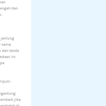
kan
-engah dan
u.
 jantung
a-sama
u dan tanda
edaan ini
npa
iputi:
ergantung
membaik jika
 mendadak di