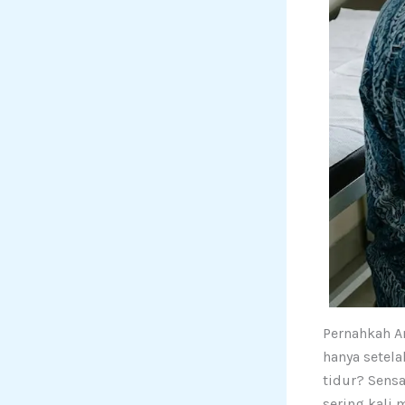
Pernahkah A
hanya setel
tidur? Sens
sering kali 