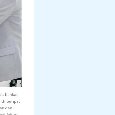
at, bahkan
r di tempat
kan dan
bat faktor