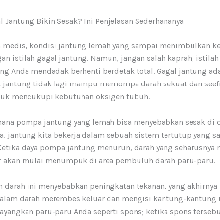
l Jantung Bikin Sesak? Ini Penjelasan Sederhananya
 medis, kondisi jantung lemah yang sampai menimbulkan k
an istilah gagal jantung. Namun, jangan salah kaprah; istilah
ung Anda mendadak berhenti berdetak total. Gagal jantung ad
t jantung tidak lagi mampu memompa darah sekuat dan seef
tuk mencukupi kebutuhan oksigen tubuh.
mana pompa jantung yang lemah bisa menyebabkan sesak di 
, jantung kita bekerja dalam sebuah sistem tertutup yang sa
Ketika daya pompa jantung menurun, darah yang seharusnya 
ar akan mulai menumpuk di area pembuluh darah paru-paru.
darah ini menyebabkan peningkatan tekanan, yang akhirny
 dalam darah merembes keluar dan mengisi kantung-kantung 
Bayangkan paru-paru Anda seperti spons; ketika spons terseb