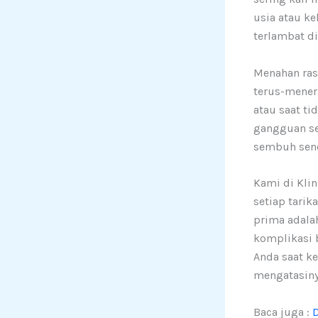
usia atau ke
terlambat di
Menahan ras
terus-mener
atau saat t
gangguan se
sembuh send
Kami di Kli
setiap tarik
prima adala
komplikasi b
Anda saat k
mengatasiny
Baca juga :
D