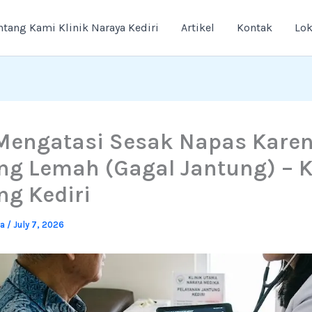
ntang Kami Klinik Naraya Kediri
Artikel
Kontak
Lok
Mengatasi Sesak Napas Kare
ng Lemah (Gagal Jantung) – K
ng Kediri
ya
/
July 7, 2026