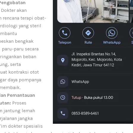
 Pengobatan
Dokter akan
rencana terapi obat-
rdiologi yang steril
embantu
eskan bengkak
di paru-paru secara
eringankan beban
ung, serta
at kontraksi otot
agar daya pompanya
 membaik.
dan Pemantauan
utan:
Proses
n jantung lemah
rjalanan jangka
Tim dokter spesialis