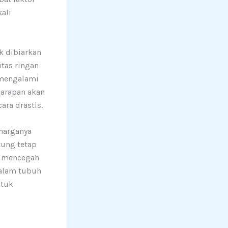
ali
k dibiarkan
tas ringan
 mengalami
arapan akan
ra drastis.
harganya
tung tetap
n mencegah
dalam tubuh
ntuk