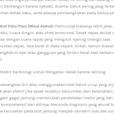
i (terbangun karena nyesek), disertai batuk kering yang terk
rkan dahak kaku, serta adanya pembengkakan pada kedua p
bat Paru-Paru (Misal Asma):
Pemicunya biasanya lebih jelas,
ebu, cuaca dingin, atau stres emosional. Sesak napas akibat
ndai dengan suara napas yang mengisik nyaring (mengi) saat
kan napas, rasa berat di dada seperti diikat, namun biasan
bengkak di kaki atau gangguan yang terlalu berat saat berbari
l.
Medis Kardiologi untuk Mengatasi Sesak karena Jantung
enangkan diri atau menggunakan obat batuk sirup yang diju
k akan efektif jika sesak tersebut bersumber dari kelemahan 
gani gagal jantung memerlukan pendekatan medis yang hati-
 komprehensif dari ahlinya. Menunda diagnosis yang akurat b
 kerusakan pada otot jantung menjadi semakin luas dan sul