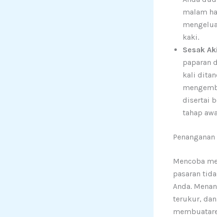
malam har
mengelua
kaki.
Sesak Aki
paparan d
kali dita
mengembus
disertai 
tahap awa
Penanganan 
Mencoba men
pasaran tida
Anda. Menan
terukur, dan
membuatarea