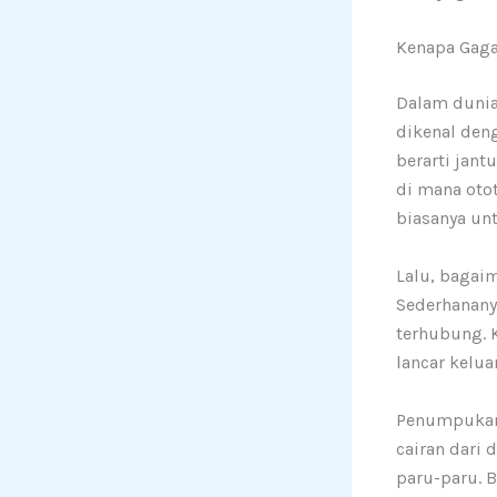
Kenapa Gaga
Dalam dunia
dikenal deng
berarti jant
di mana oto
biasanya un
Lalu, bagai
Sederhananya
terhubung. 
lancar kelu
Penumpukan 
cairan dari
paru-paru. 