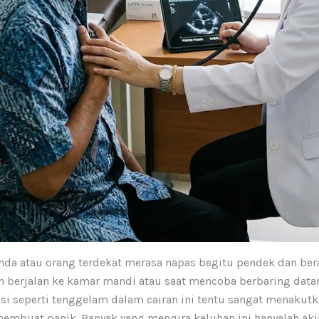
nda atau orang terdekat merasa napas begitu pendek dan ber
ah berjalan ke kamar mandi atau saat mencoba berbaring data
asi seperti tenggelam dalam cairan ini tentu sangat menakut
membuat panik. Banyak yang mengira keluhan ini hanyalah aki