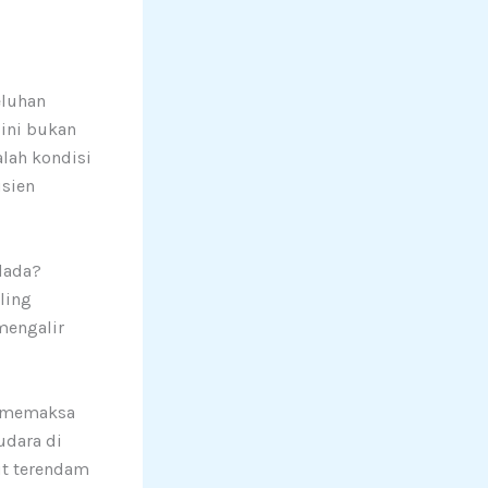
eluhan
 ini bukan
alah kondisi
isien
dada?
ling
mengalir
a memaksa
udara di
ut terendam