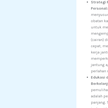
Strategi
Personal:
menyusun 
obatan ka
untuk m
mengemp
(cairan) 
cepat, m
kerja jant
memperku
jantung 
perlahan
Edukasi 
Berkelanj
pemuliha
adalah pe
panjang. 