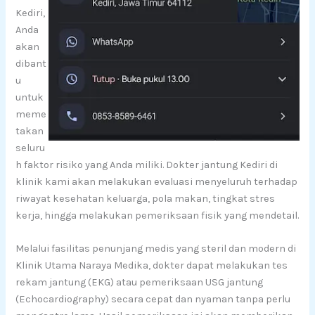
Kediri,
Anda
akan
dibant
u
untuk
meme
takan
seluru
h faktor risiko yang Anda miliki. Dokter jantung Kediri di
klinik kami akan melakukan evaluasi menyeluruh terhadap
riwayat kesehatan keluarga, pola makan, tingkat stres
kerja, hingga melakukan pemeriksaan fisik yang mendetail.
Melalui fasilitas penunjang medis yang steril dan modern di
Klinik Utama Naraya Medika, dokter dapat melakukan tes
rekam jantung (EKG) atau pemeriksaan USG jantung
(Echocardiography) secara cepat dan nyaman tanpa perlu