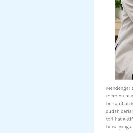
Mendengar s
memicu rasa 
bertambah k
sudah berla
terlihat ak
biasa yang a