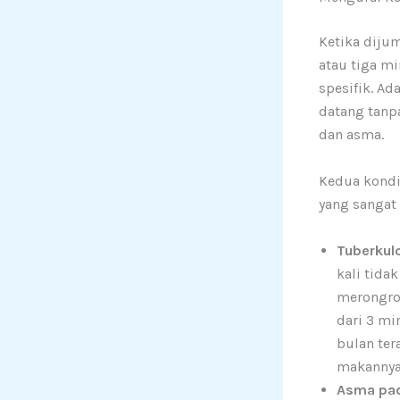
Ketika diju
atau tiga m
spesifik. Ad
datang tanpa
dan asma.
Kedua kondi
yang sangat 
Tuberkul
kali tida
merongron
dari 3 mi
bulan ter
makannya
Asma pad