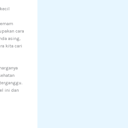
kecil
 demam
rupakan cara
nda asing,
a kita cari
harganya
sehatan
terganggu.
l ini dan