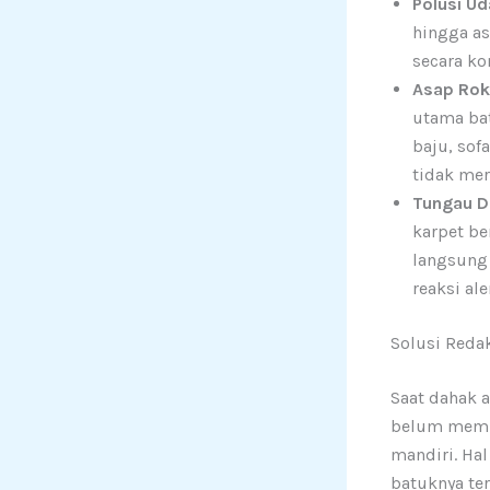
Polusi Ud
hingga a
secara ko
Asap Rok
utama bat
baju, sof
tidak mer
Tungau D
karpet be
langsung
reaksi al
Solusi Reda
Saat dahak a
belum memil
mandiri. Hal
batuknya te