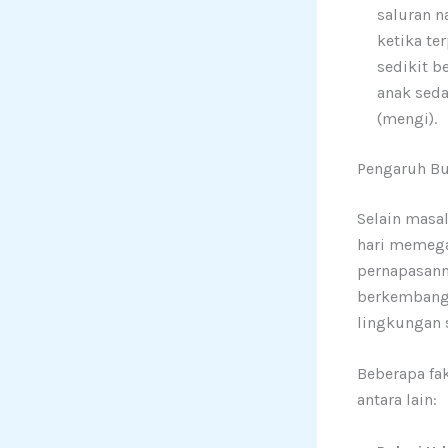
saluran n
ketika te
sedikit b
anak seda
(mengi).
Pengaruh Bu
Selain masal
hari memega
pernapasann
berkembang, 
lingkungan s
Beberapa fa
antara lain: