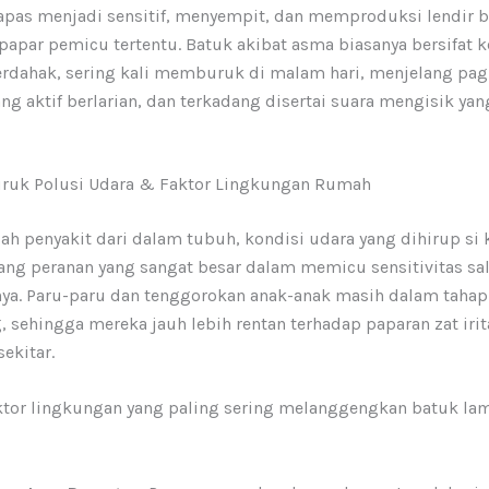
apas menjadi sensitif, menyempit, dan memproduksi lendir b
rpapar pemicu tertentu. Batuk akibat asma biasanya bersifat k
erdahak, sering kali memburuk di malam hari, menjelang pagi
ng aktif berlarian, dan terkadang disertai suara mengisik yan
ruk Polusi Udara & Faktor Lingkungan Rumah
ah penyakit dari dalam tubuh, kondisi udara yang dihirup si k
ng peranan yang sangat besar dalam memicu sensitivitas sa
ya. Paru-paru dan tenggorokan anak-anak masih dalam tahap
sehingga mereka jauh lebih rentan terhadap paparan zat irit
ekitar.
ktor lingkungan yang paling sering melanggengkan batuk la