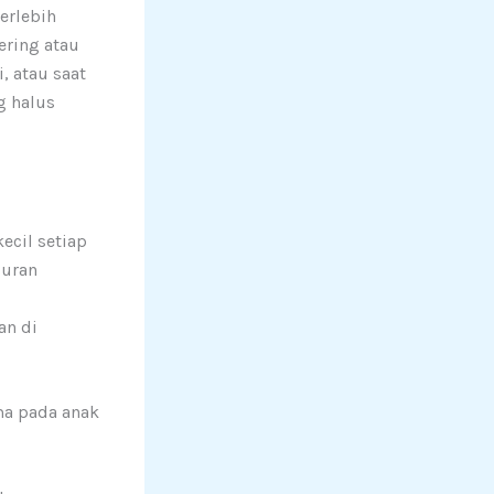
erlebih
ering atau
, atau saat
g halus
ecil setiap
luran
an di
ma pada anak