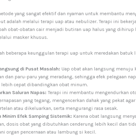
metode yang sangat efektif dan nyaman untuk membantu men
but adalah melalui terapi uap atau nebulizer. Terapi ini beker
ah obat-obatan cair menjadi butiran uap halus yang dihirup
elalui masker khusus.
lah beberapa keunggulan terapi uap untuk meredakan batuk la
Langsung di Pusat Masalah:
Uap obat akan langsung menuju k
n dan paru-paru yang meradang, sehingga efek pelegaan nap
 lebih cepat dibandingkan obat minum.
rkan Saluran Napas:
Terapi ini membantu mengendurkan oto
ernapasan yang tegang, mengencerkan dahak yang pekat agar
telan atau dikeluarkan, serta mengurangi rasa sesak.
 Minim Efek Samping Sistemik:
Karena obat langsung menya
n, dosis obat yang dibutuhkan cenderung lebih kecil dan tid
i organ pencernaan atau lambung si kecil.