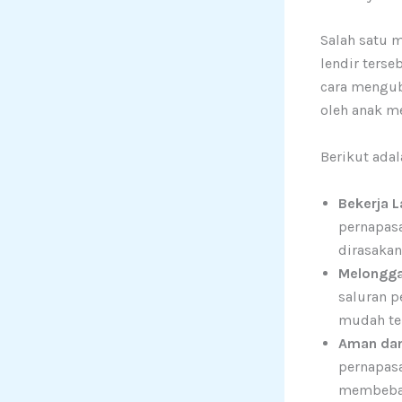
Salah satu 
lendir terse
cara mengub
oleh anak m
Berikut ada
Bekerja 
pernapasa
dirasakan
Melongga
saluran p
mudah ter
Aman dan
pernapasa
membeban