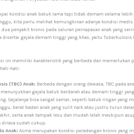
mpai kondisi anak batuk lama tapi tidak demam selama lebih 
inggu, kita perlu melihat kemungkinan adanya kondisi medis 
a dua penyakit kronis pada saluran pernapasan anak yang serin
 disertai gejala demam tinggi yang khas, yaitu Tuberkulosis 
si ini memiliki karakteristik yang berbeda dan memerlukan 
hati-hati:
osis (TBC) Anak:
Berbeda dengan orang dewasa, TBC pada ana
k menunjukkan gejala batuk berdarah atau demam tinggi yan
g. Gejalanya bisa sangat samar, seperti batuk ringan yang m
nggu, berat badan anak yang sulit naik atau justru turun dal
akhir, serta anak tampak lesu dan mudah lelah meskipun asu
 dirasa sudah cukup.
a Anak:
Asma merupakan kondisi peradangan kronis yang 