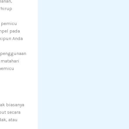
lanan,
rhirup
u pemicu
empel pada
skipun Anda
, penggunaan
 matahari
 memicu
nak biasanya
ut secara
dak, atau