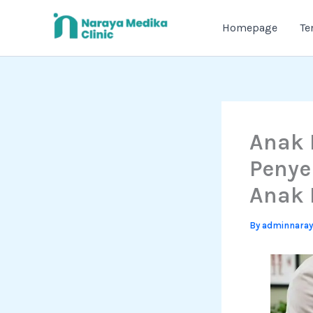
Skip
to
Homepage
Te
content
Anak 
Penye
Anak 
By
adminnara