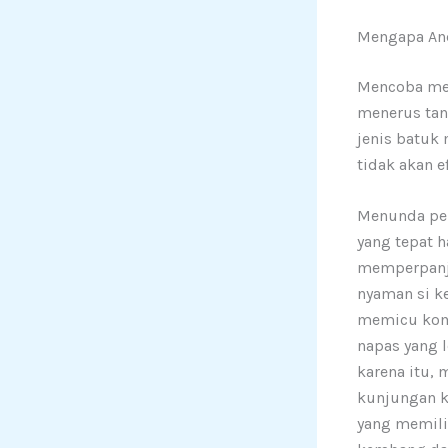
Mengapa And
Mencoba mem
menerus tan
jenis batuk
tidak akan e
Menunda pe
yang tepat h
memperpanj
nyaman si ke
memicu komp
napas yang l
karena itu,
kunjungan ke
yang memili