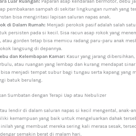
ara Luar Ruangan:
Paparan asap kendaraan bermotor, debu ja
sap pembakaran sampah di sekitar lingkungan rumah yang te
nstan bisa mengiritasi lapisan saluran napas anak.
ok di Dalam Rumah:
Menjadi perokok pasif adalah salah sat
uk persisten pada si kecil. Sisa racun asap rokok yang men
a, atau gorden tetap bisa memicu radang paru-paru anak me
okok langsung di depannya.
ebu dan Kelembapan Kamar:
Kasur yang jarang dibersihkan
rbulu, atau ruangan yang lembap dan kurang mendapat sinar
 bisa menjadi tempat subur bagi tungau serta kapang yang
ergi batuk berulang.
kan Sumbatan dengan Terapi Uap atau Nebulizer
tau lendir di dalam saluran napas si kecil mengental, anak-a
iki kemampuan yang baik untuk mengeluarkan dahak terseb
 inilah yang membuat mereka sering kali merasa sesak, terse
rdengar semakin berat di malam hari.