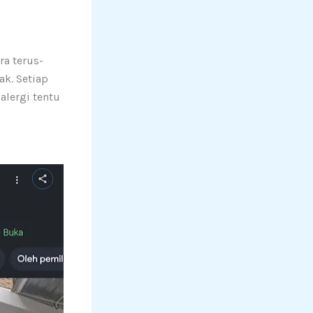
ra terus-
k. Setiap
alergi tentu