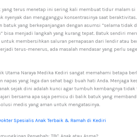
 yang terus menetap ini sering kali membuat tidur malam si 
ak nyenyak dan mengganggu konsentrasinya saat beraktivitas.
 batuk yang berkepanjangan dengan asumsi “selama tidak
n” bisa menjadi langkah yang kurang tepat. Batuk sendiri me
 untuk membersihkan saluran pernapasan dari lendir atau be
erjadi terus-menerus, ada masalah mendasar yang perlu seger
nik Utama Naraya Medika Kediri sangat memahami betapa ber
an napas yang lega dan sehat bagi buah hati Anda. Menjaga ke
anak sejak dini adalah kunci agar tumbuh kembangnya tidak 
lajari bersama apa saja pemicu di balik batuk yang membande
olusi medis yang aman untuk mengatasinya.
okter Spesialis Anak Terbaik & Ramah di Kediri
mungkinan Penyebab: TBC Anak atau Asma?