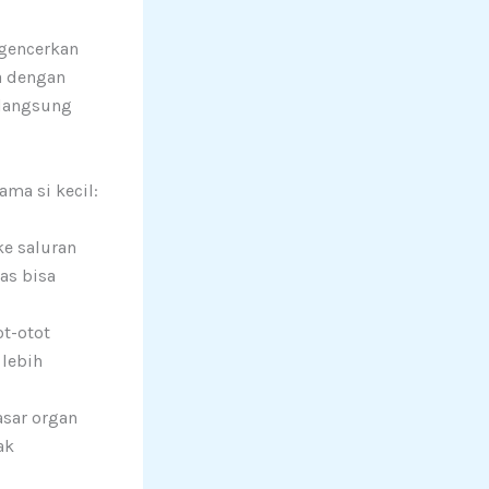
gencerkan
ja dengan
 langsung
ma si kecil:
e saluran
as bisa
t-otot
 lebih
sar organ
ak