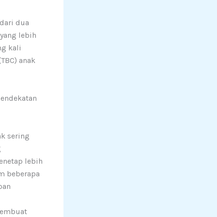
dari dua
yang lebih
g kali
(TBC) anak
pendekatan
k sering
g
enetap lebih
am beberapa
pan
membuat