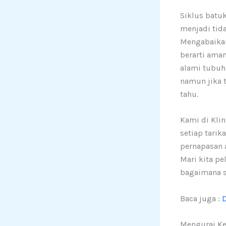
Siklus batuk
menjadi tid
Mengabaikan
berarti ama
alami tubuh
namun jika t
tahu.
Kami di Kli
setiap tarik
pernapasan 
Mari kita pe
bagaimana s
Baca juga :
D
Mengurai Ke