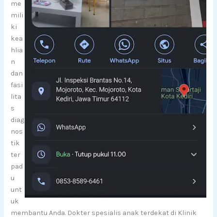
me
mili
ki
kea
hlia
n
dan
fasi
lita
s
diag
nos
tik
ter
pad
u
unt
uk
membantu Anda. Dokter spesialis anak terdekat di Klinik