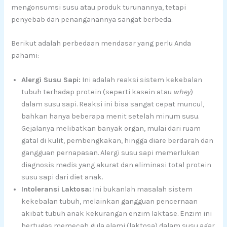
mengonsumsi susu atau produk turunannya, tetapi
penyebab dan penanganannya sangat berbeda.
Berikut adalah perbedaan mendasar yang perlu Anda
pahami:
Alergi Susu Sapi:
Ini adalah reaksi sistem kekebalan
tubuh terhadap protein (seperti kasein atau
whey
)
dalam susu sapi. Reaksi ini bisa sangat cepat muncul,
bahkan hanya beberapa menit setelah minum susu.
Gejalanya melibatkan banyak organ, mulai dari ruam
gatal di kulit, pembengkakan, hingga diare berdarah dan
gangguan pernapasan. Alergi susu sapi memerlukan
diagnosis medis yang akurat dan eliminasi total protein
susu sapi dari diet anak.
Intoleransi Laktosa:
Ini bukanlah masalah sistem
kekebalan tubuh, melainkan gangguan pencernaan
akibat tubuh anak kekurangan enzim laktase. Enzim ini
bertugas memecah gula alami (laktosa) dalam susu agar