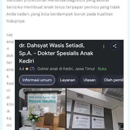
bantuan profesional. Menunda diagnosis yang akurat
berisiko membuat anak terus terpapar pemicu yang tidak
Anda sadari, yang bisa berdampak buruk pada kualitas
hidupnya.
Lay
ana
n
dok
ter
ana
k
ked
iri
di
klin
ik
ka
mi