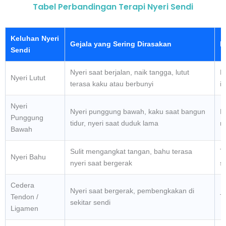
Tabel Perbandingan Terapi Nyeri Sendi
Keluhan Nyeri
Gejala yang Sering Dirasakan
P
Sendi
Nyeri saat berjalan, naik tangga, lutut
K
Nyeri Lutut
terasa kaku atau berbunyi
i
Nyeri
Nyeri punggung bawah, kaku saat bangun
E
Punggung
tidur, nyeri saat duduk lama
ny
Bawah
Sulit mengangkat tangan, bahu terasa
Te
Nyeri Bahu
nyeri saat bergerak
s
Cedera
Nyeri saat bergerak, pembengkakan di
Tendon /
T
sekitar sendi
Ligamen