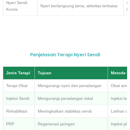
Nyeri Sendi
E
Nyeri berlangsung lama, aktivitas terbatas
Kronis
k
Penjelasan Terapi Nyeri Sendi
Jenis Terapi
Tujuan
Metode
Terapi Obat
Mengurangi nyeri dan peradangan
Obat anti n
Injeksi Sendi
Mengurangi peradangan lokal
Injeksi la
Rehabilitasi
Meningkatkan stabilitas sendi
Latihan da
PRP
Regenerasi jaringan
Injeksi pl