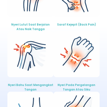
Nyeri Lutut Saat Berjalan
Saraf Kejepit (back Pain)
Atau Naik Tangga
Nyeri Bahu Saat Mengangkat
Nyeri Pada Pergelangan
Tangan
Tangan Atau Siku