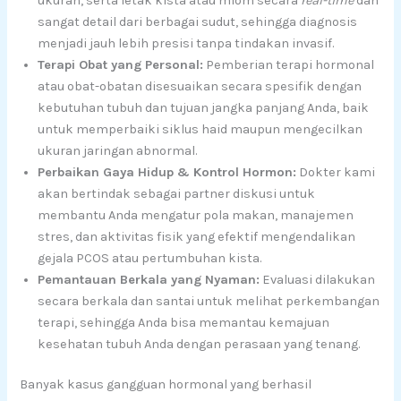
ukuran, serta letak kista atau miom secara
real-time
dan
sangat detail dari berbagai sudut, sehingga diagnosis
menjadi jauh lebih presisi tanpa tindakan invasif.
Terapi Obat yang Personal:
Pemberian terapi hormonal
atau obat-obatan disesuaikan secara spesifik dengan
kebutuhan tubuh dan tujuan jangka panjang Anda, baik
untuk memperbaiki siklus haid maupun mengecilkan
ukuran jaringan abnormal.
Perbaikan Gaya Hidup & Kontrol Hormon:
Dokter kami
akan bertindak sebagai partner diskusi untuk
membantu Anda mengatur pola makan, manajemen
stres, dan aktivitas fisik yang efektif mengendalikan
gejala PCOS atau pertumbuhan kista.
Pemantauan Berkala yang Nyaman:
Evaluasi dilakukan
secara berkala dan santai untuk melihat perkembangan
terapi, sehingga Anda bisa memantau kemajuan
kesehatan tubuh Anda dengan perasaan yang tenang.
Banyak kasus gangguan hormonal yang berhasil