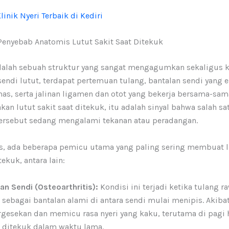
linik Nyeri Terbaik di Kediri
nyebab Anatomis Lutut Sakit Saat Ditekuk
adalah sebuah struktur yang sangat mengagumkan sekaligus 
sendi lutut, terdapat pertemuan tulang, bantalan sendi yang
as, serta jalinan ligamen dan otot yang bekerja bersama-sam
an lutut sakit saat ditekuk, itu adalah sinyal bahwa salah sa
rsebut sedang mengalami tekanan atau peradangan.
s, ada beberapa pemicu utama yang paling sering membuat l
tekuk, antara lain:
n Sendi (Osteoarthritis):
Kondisi ini terjadi ketika tulang r
 sebagai bantalan alami di antara sendi mulai menipis. Akiba
rgesekan dan memicu rasa nyeri yang kaku, terutama di pagi h
t ditekuk dalam waktu lama.