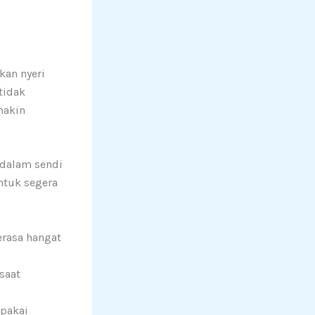
an nyeri
tidak
makin
 dalam sendi
ntuk segera
erasa hangat
saat
ipakai