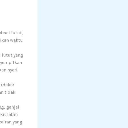
bani lutut,
rikan waktu
 lutut yang
enyempitkan
an nyeri
 (deker
n tidak
g, ganjal
kit lebih
airan yang