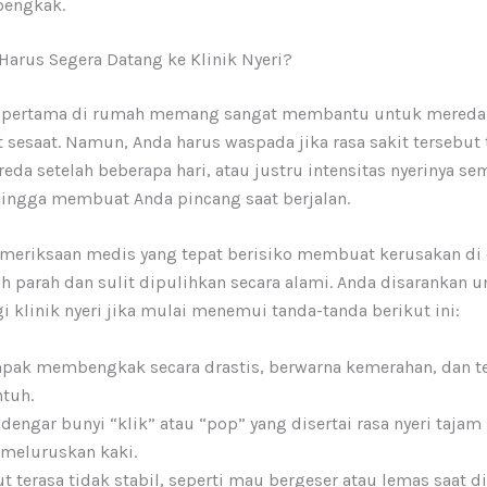
engkak.
Harus Segera Datang ke Klinik Nyeri?
 pertama di rumah memang sangat membantu untuk meredak
t sesaat. Namun, Anda harus waspada jika rasa sakit tersebut 
da setelah beberapa hari, atau justru intensitas nyerinya se
ingga membuat Anda pincang saat berjalan.
eriksaan medis yang tepat berisiko membuat kerusakan di
h parah dan sulit dipulihkan secara alami. Anda disarankan u
klinik nyeri jika mulai menemui tanda-tanda berikut ini:
pak membengkak secara drastis, berwarna kemerahan, dan t
ntuh.
engar bunyi “klik” atau “pop” yang disertai rasa nyeri tajam 
meluruskan kaki.
ut terasa tidak stabil, seperti mau bergeser atau lemas saat d