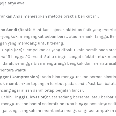
ejalanya awal.
ankan Anda menerapkan metode praktis berikut ini:
kan Sendi (Rest):
Hentikan sejenak aktivitas fisik yang membe
erjongkok, mengangkat beban berat, atau menaiki tangga. Be
ngan yang meradang untuk tenang.
ingin (Ice):
Tempelkan es yang dibalut kain bersih pada area
ama 15 hingga 20 menit. Suhu dingin sangat efektif untuk m
 darah, sehingga bisa mengurangi bengkak dan mematirasak
mentara waktu.
nggar (Compression):
Anda bisa menggunakan perban elastis
tuk memberikan topangan lembut pada sendi. Pastikan baluta
ncang agar aliran darah tetap berjalan lancar.
 Lebih Tinggi (Elevation):
Saat sedang bersantai atau berbarin
 menggunakan bantal sedemikian rupa hingga posisinya sedi
ari jantung. Langkah ini membantu mengurangi penumpukan c