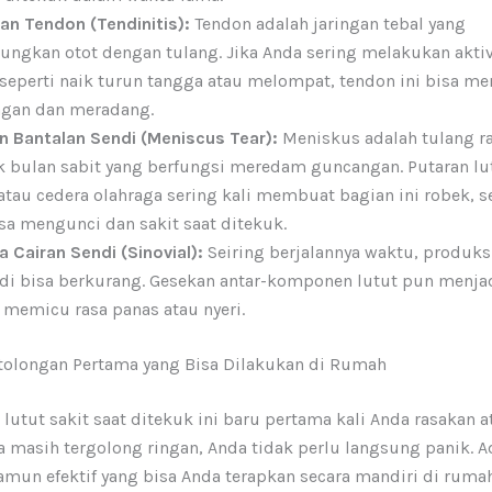
n Tendon (Tendinitis):
Tendon adalah jaringan tebal yang
gkan otot dengan tulang. Jika Anda sering melakukan aktiv
seperti naik turun tangga atau melompat, tendon ini bisa m
ngan dan meradang.
n Bantalan Sendi (Meniscus Tear):
Meniskus adalah tulang r
 bulan sabit yang berfungsi meredam guncangan. Putaran lu
 atau cedera olahraga sering kali membuat bagian ini robek, 
asa mengunci dan sakit saat ditekuk.
 Cairan Sendi (Sinovial):
Seiring berjalannya waktu, produk
di bisa berkurang. Gesekan antar-komponen lutut pun menjad
 memicu rasa panas atau nyeri.
tolongan Pertama yang Bisa Dilakukan di Rumah
 lutut sakit saat ditekuk ini baru pertama kali Anda rasakan a
a masih tergolong ringan, Anda tidak perlu langsung panik. 
amun efektif yang bisa Anda terapkan secara mandiri di ruma