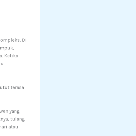
kompleks. Di
 empuk,
a. Ketika
tu
utut terasa
awan yang
tnya, tulang
ari atau