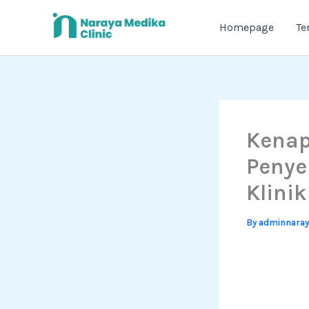
Skip
to
Homepage
Te
content
Kenap
Penye
Klinik
By
adminnara