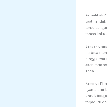
Pernahkah An
saat hendak
tentu sanga
terasa kaku
Banyak orang
ini bisa men
hingga mere
akan reda s
Anda.
Kami di Kli
nyaman ini 
untuk berger
terjadi di d