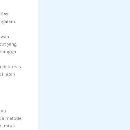
itas
engalami
awan
tut yang
sehingga
si pelumas
i lebih
tau
Ada metode
h untuk