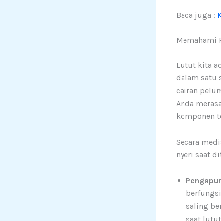
Baca juga :
K
Memahami Pe
Lutut kita 
dalam satu 
cairan pelum
Anda merasak
komponen te
Secara medi
nyeri saat di
Pengapura
berfungsi
saling be
saat lutu