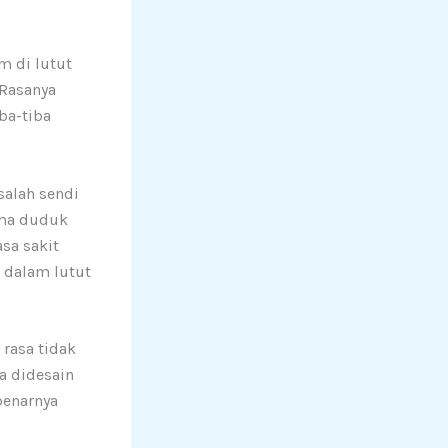
m di lutut
 Rasanya
ba-tiba
salah sendi
lama duduk
sa sakit
 dalam lutut
rasa tidak
a didesain
benarnya