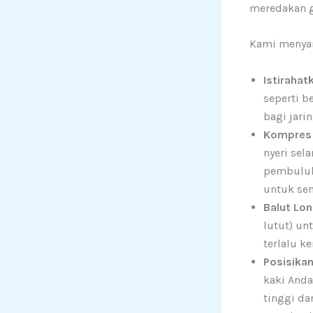
meredakan g
Kami menyar
Istirahat
seperti b
bagi jari
Kompres D
nyeri sel
pembuluh
untuk se
Balut Lo
lutut) un
terlalu ke
Posisikan
kaki Anda
tinggi d