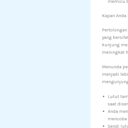
memicu b
Kapan Anda 
Pertolongan
yang bersifa
kunjung mere
meningkat h
Menunda pem
menjadi lebi
mengunjungi 
Lutut tam
saat dise
Anda mend
mencoba 
Sendi lut