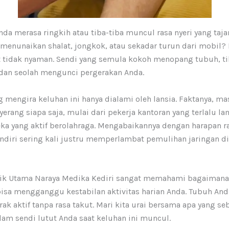
da merasa ringkih atau tiba-tiba muncul rasa nyeri yang taja
 menunaikan shalat, jongkok, atau sekadar turun dari mobil?
t tidak nyaman. Sendi yang semula kokoh menopang tubuh, ti
 dan seolah mengunci pergerakan Anda.
 mengira keluhan ini hanya dialami oleh lansia. Faktanya, ma
yerang siapa saja, mulai dari pekerja kantoran yang terlalu 
ka yang aktif berolahraga. Mengabaikannya dengan harapan ra
endiri sering kali justru memperlambat pemulihan jaringan di
nik Utama Naraya Medika Kediri sangat memahami bagaimana 
bisa mengganggu kestabilan aktivitas harian Anda. Tubuh And
ak aktif tanpa rasa takut. Mari kita urai bersama apa yang se
alam sendi lutut Anda saat keluhan ini muncul.