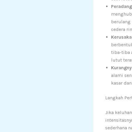
Peradanga
menghubun
berulang 
cedera ri
Kerusaka
berbentuk
tiba-tiba
lutut ter
Kurangnya
alami sen
kasar dan
Langkah Per
Jika keluhan
intensitasny
sederhana n