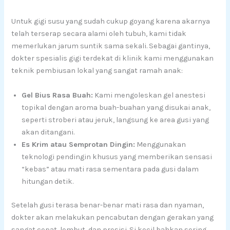
Untuk gigi susu yang sudah cukup goyang karena akarnya
telah terserap secara alami oleh tubuh, kami tidak
memerlukan jarum suntik sama sekali. Sebagai gantinya,
dokter spesialis gigi terdekat di klinik kami menggunakan
teknik pembiusan lokal yang sangat ramah anak:
Gel Bius Rasa Buah:
Kami mengoleskan gel anestesi
topikal dengan aroma buah-buahan yang disukai anak,
seperti stroberi atau jeruk, langsung ke area gusi yang
akan ditangani.
Es Krim atau Semprotan Dingin:
Menggunakan
teknologi pendingin khusus yang memberikan sensasi
“kebas” atau mati rasa sementara pada gusi dalam
hitungan detik.
Setelah gusi terasa benar-benar mati rasa dan nyaman,
dokter akan melakukan pencabutan dengan gerakan yang
sangat cepat, lembut, dan presisi. Si kecil bahkan sering