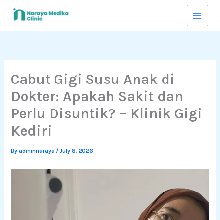
Skip
to
content
Cabut Gigi Susu Anak di
Dokter: Apakah Sakit dan
Perlu Disuntik? – Klinik Gigi
Kediri
By
adminnaraya
/
July 8, 2026