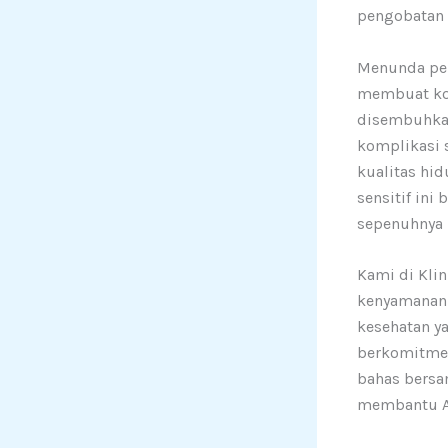
pengobatan 
Menunda pen
membuat kon
disembuhkan
komplikasi 
kualitas hid
sensitif in
sepenuhnya 
Kami di Kli
kenyamanan 
kesehatan ya
berkomitmen
bahas bersa
membantu An