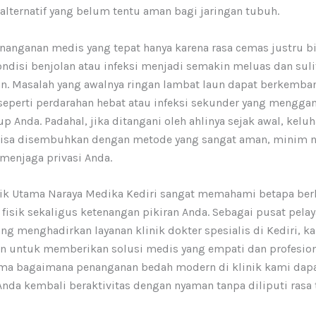
alternatif yang belum tentu aman bagi jaringan tubuh.
anganan medis yang tepat hanya karena rasa cemas justru b
disi benjolan atau infeksi menjadi semakin meluas dan suli
. Masalah yang awalnya ringan lambat laun dapat berkemba
seperti perdarahan hebat atau infeksi sekunder yang mengg
up Anda. Padahal, jika ditangani oleh ahlinya sejak awal, kelu
i bisa disembuhkan dengan metode yang sangat aman, minim n
menjaga privasi Anda.
nik Utama Naraya Medika Kediri sangat memahami betapa ber
fisik sekaligus ketenangan pikiran Anda. Sebagai pusat pela
ng menghadirkan layanan klinik dokter spesialis di Kediri, k
 untuk memberikan solusi medis yang empati dan profesiona
ma bagaimana penanganan bedah modern di klinik kami dap
da kembali beraktivitas dengan nyaman tanpa diliputi rasa 