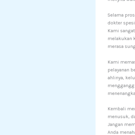
Selama pros
dokter spes
Kami sangat
melakukan k
merasa sung
Kami memast
pelayanan be
ahlinya, ke
mengganggu 
menenangkan
Kembali men
menusuk, da
Jangan memb
Anda menahan