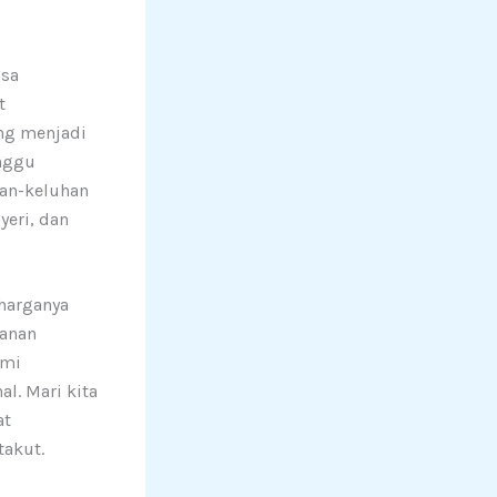
isa
t
ng menjadi
anggu
han-keluhan
yeri, dan
harganya
yanan
ami
l. Mari kita
at
takut.