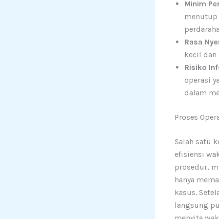
Minim Pe
menutup p
perdaraha
Rasa Nyer
kecil dan
Risiko In
operasi y
dalam me
Proses Oper
Salah satu k
efisiensi w
prosedur, mu
hanya memak
kasus. Setel
langsung pu
menyita wak