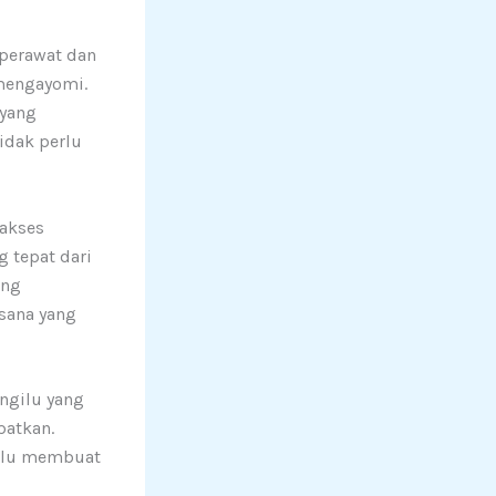
perawat dan
 mengayomi.
 yang
idak perlu
 akses
g tepat dari
ang
sana yang
ngilu yang
patkan.
malu membuat