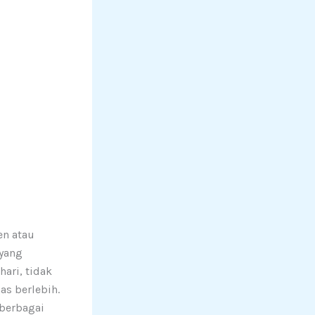
en atau
 yang
ari, tidak
s berlebih.
 berbagai